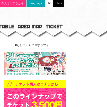
ト購入はコチラから
Language
JP
ENG
TABLE
AREA MAP
TICKET
#もしフェス‬ に関するツイート