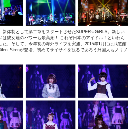
新体制として第二章をスタートさせたSUPER☆GiRLS。新しい
ジは彼女達のパワーも最高潮！ これぞ日本のアイドル！といわん
た。そして、今年初の海外ライブを実施、2015年1月には武道館
ent Sirenが登場。初めてサイサイを観るであろう外国人もノリノ