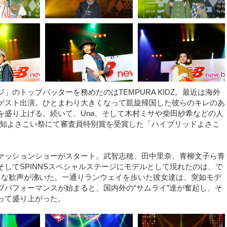
のトップバッターを務めたのはTEMPURA KIDZ。最近は海外
ゲスト出演。ひとまわり大きくなって凱旋帰国した彼らのキレのあ
を盛り上げる。続いて、Una、そして木村ミサや柴田紗希などの人
高知よさこい祭にて審査員特別賞を受賞した「ハイブリッドよさこ
ァッションショーがスタート。武智志穂、田中里奈、青柳文子ら青
してSPINNSスペシャルステージにモデルとして現れたのは、で
大きな歓声が沸いた。一通りランウェイを歩いた彼女達は、突如モデ
ブパフォーマンスが始まると、国内外の“サムライ”達が奮起し、そ
って盛り上がった。